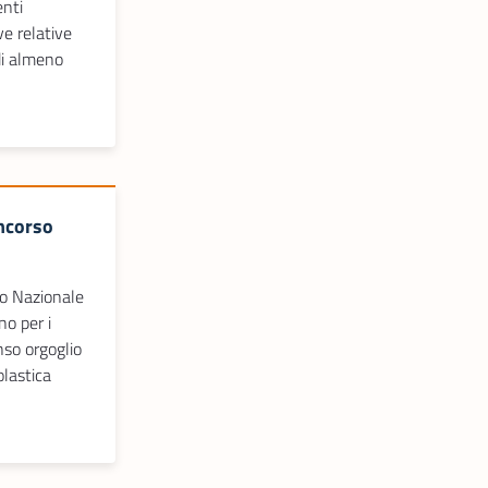
enti
ve relative
di almeno
ncorso
so Nazionale
no per i
nso orgoglio
olastica