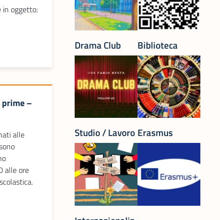
e in oggetto:
Drama Club
Biblioteca
i prime –
Studio / Lavoro
Erasmus
ati alle
 sono
ono
0 alle ore
scolastica.