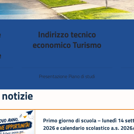
e
Indirizzo tecnico
economico Turismo
e
Presentazione Piano di studi
 notizie
Primo giorno di scuola – lunedì 14 se
2026 e calendario scolastico a.s. 202