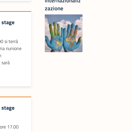
Internazionaliz
zazione
i stage
0 si terrà
una riunione
n
 sarà
i stage
 ore 17.00