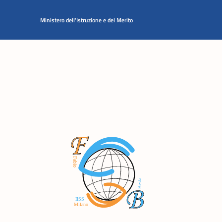
Vai ai contenuti
Vai al menu di navigazione
Vai al footer
Ministero dell'Istruzione e del Merito