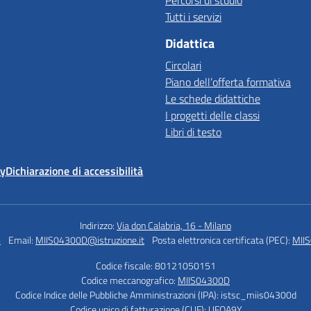
Percorsi di studio
Tutti i servizi
Didattica
Circolari
Piano dell’offerta formativa
Le schede didattiche
I progetti delle classi
Libri di testo
cy
Dichiarazione di accessibilità
Indirizzo:
Via don Calabria, 16 - Milano
4
Email:
MIIS04300D@istruzione.it
Posta elettronica certificata (PEC):
MIIS
Codice fiscale: 80121050151
Codice meccanografico:
MIIS04300D
Codice Indice delle Pubbliche Amministrazioni (IPA): istsc_miis04300d
Codice unico di fatturazione (CUF): UFOA9Y