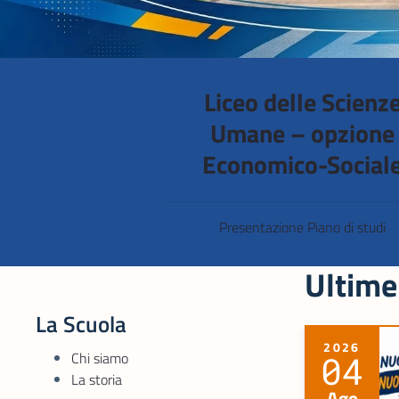
Liceo delle Scienz
Umane – opzione
Economico-Social
Presentazione Piano di studi
Ultime
La Scuola
2026
Chi siamo
04
La storia
Ago