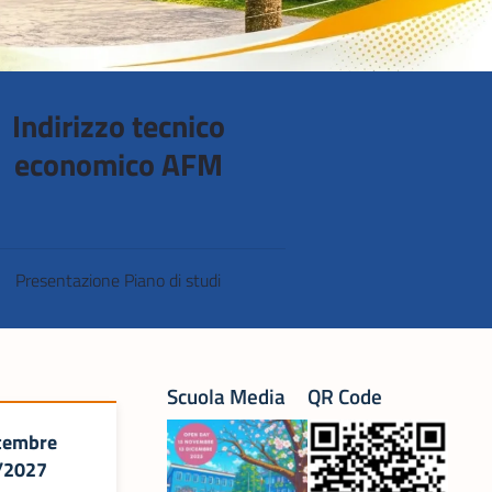
Indirizzo tecnico
economico AFM
Presentazione Piano di studi
Scuola Media
QR Code
ttembre
6/2027