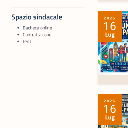
Spazio sindacale
2026
16
Bacheca online
Lug
Contrattazione
RSU
2026
16
Lug