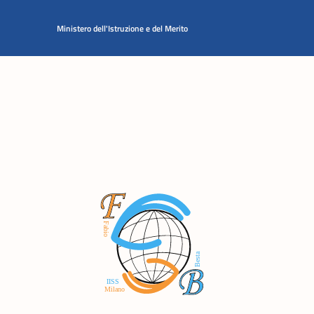
Vai ai contenuti
Vai al menu di navigazione
Vai al footer
Ministero dell'Istruzione e del Merito