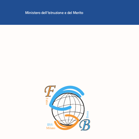
Vai ai contenuti
Vai al menu di navigazione
Vai al footer
Ministero dell'Istruzione e del Merito