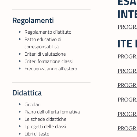
ESA
INT
Regolamenti
PROGRA
Regolamento d’Istituto
ITE
Patto educativo di
corresponsabilità
Criteri di valutazione
PROGRA
Criteri formazione classi
Frequenza anno all’estero
PROGR
PROGRA
Didattica
PROGRA
Circolari
Piano dell’offerta formativa
PROGRA
Le schede didattiche
I progetti delle classi
PROGRA
Libri di testo