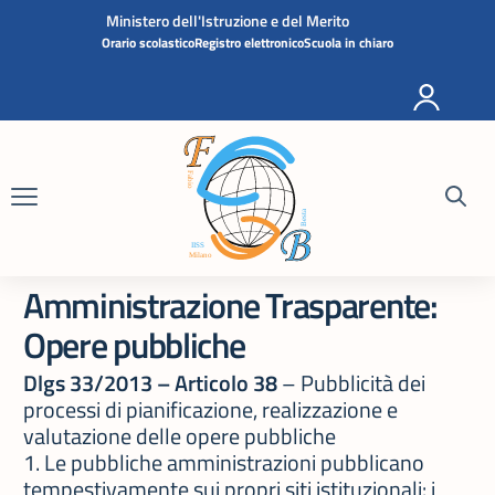
Vai ai contenuti
Vai al menu di navigazione
Vai al footer
Ministero dell'Istruzione e del Merito
Orario scolastico
Registro elettronico
Scuola in chiaro
Amministrazione Trasparente:
Opere pubbliche
Dlgs 33/2013 – Articolo 38
– Pubblicità dei
processi di pianificazione, realizzazione e
valutazione delle opere pubbliche
1. Le pubbliche amministrazioni pubblicano
tempestivamente sui propri siti istituzionali: i